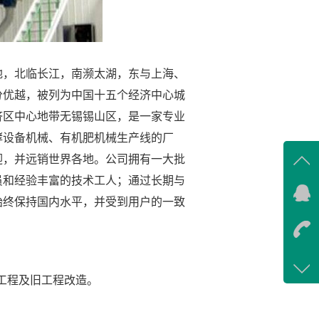
地，北临长江，南濒太湖，东与上海、
速调质器
分优越，被列为中国十五个经济中心城
济区中心地带无锡锡山区，是一家专业
酵设备机械、有机肥机械生产线的厂
迎，并远销世界各地。公司拥有一大批
员和经验丰富的技术工人；通过长期与
QQ
始终保持国内水平，并受到用户的一致
442
咨
137
套工程及旧工程改造。